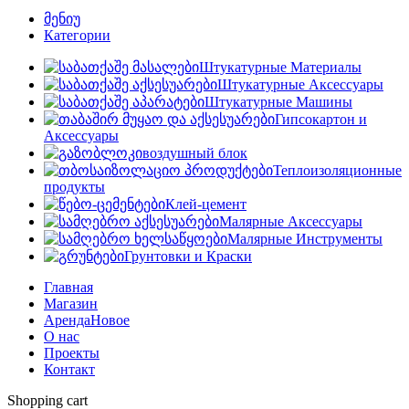
მენიუ
Категории
Штукатурные Материалы
Штукатурные Аксессуары
Штукатурные Машины
Гипсокартон и
Аксессуары
воздушный блок
Теплоизоляционные
продукты
Клей-цемент
Малярные Аксессуары
Малярные Инструменты
Грунтовки и Краски
Главная
Магазин
Аренда
Новое
О нас
Проекты
Контакт
Shopping cart