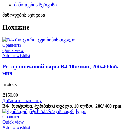
მიწოდების სერვისი
მიწოდების სერვისი
Похожие
Сравнить
Quick view
Add to wishlist
Ротор шнековой пары B4 10л/мин, 200/400об/
мин
In stock
₾
150.00
Добавить в корзину
B4- როტორი, ტურბინის თვალი, 10
ლ/წთ, 200/
400 rpm
Сравнить
Quick view
Add to wishlist