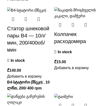
Статор шнековой
Колпачек
пары B4 — 10л/
расходомера
мин, 200/400об/
мин
In stock
In stock
₾
Добавить в корзину
₾
Добавить в корзину
B4-სტატორი (შნეკი) , 10
ლ/წთ, 200/ 400 rpm