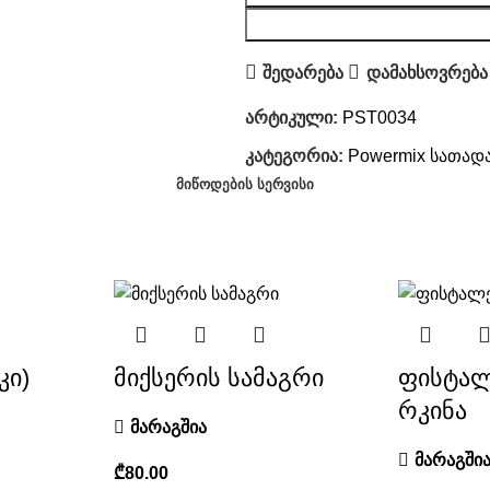
შედარება
დამახსოვრება
არტიკული:
PST0034
კატეგორია:
Powermix სათად
ᲛᲘᲬᲝᲓᲔᲑᲘᲡ ᲡᲔᲠᲕᲘᲡᲘ
კი)
მიქსერის სამაგრი
ფისტალ
რკინა
მარაგშია
მარაგში
₾