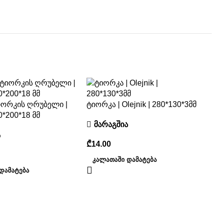
იორკის ღრუბელი |
ტიორკა | Olejnik | 280*130*3მმ
00*200*18 მმ
მარაგშია
ა
₾
ᲙᲐᲚᲐᲗᲐᲨᲘ ᲓᲐᲛᲐᲢᲔᲑᲐ
ᲓᲐᲛᲐᲢᲔᲑᲐ