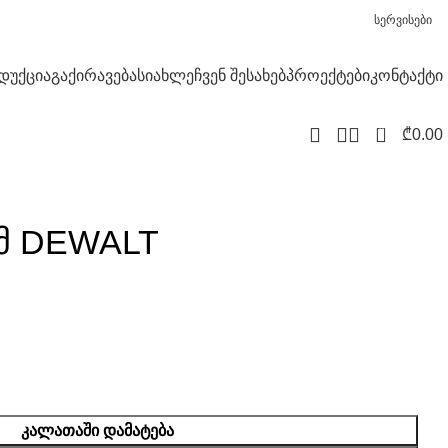
სერვისები
დუქცია
გაქირავება
სიახლე
ჩვენ შესახებ
პროექტები
კონტაქტი
0
₾
0.00
მმ DEWALT
ᲙᲐᲚᲐᲗᲐᲨᲘ ᲓᲐᲛᲐᲢᲔᲑᲐ