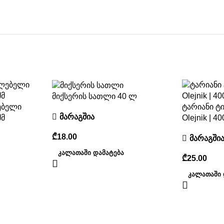
მიქსერის სათლი 40 ლ
ებელი
ტარიანი ტ
მარაგშია
მმ
Olejnik | 4
₾
მარაგში
ᲙᲐᲚᲐᲗᲐᲨᲘ ᲓᲐᲛᲐᲢᲔᲑᲐ
₾
ᲙᲐᲚᲐᲗᲐᲨᲘ 
ni