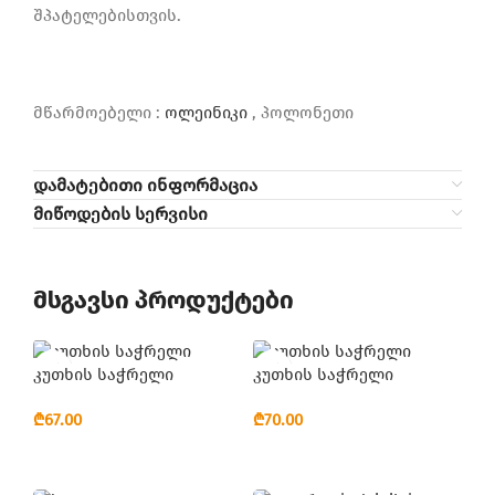
შპატელებისთვის.
მწარმოებელი :
ოლეინიკი
, პოლონეთი
დამატებითი ინფორმაცია
მიწოდების სერვისი
მსგავსი პროდუქტები
კუთხის საჭრელი
კუთხის საჭრელი
₾
₾
ᲙᲐᲚᲐᲗᲐᲨᲘ ᲓᲐᲛᲐᲢᲔᲑᲐ
ᲙᲐᲚᲐᲗᲐᲨᲘ ᲓᲐᲛᲐᲢᲔᲑᲐ