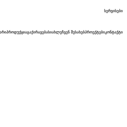
ᲡᲔᲠᲕᲘᲡᲔᲑᲘ
ᲐᲠᲘ
ᲞᲠᲝᲓᲣᲥᲪᲘᲐ
ᲒᲐᲥᲘᲠᲐᲕᲔᲑᲐ
ᲡᲘᲐᲮᲚᲔ
ᲩᲕᲔᲜ ᲨᲔᲡᲐᲮᲔᲑ
ᲞᲠᲝᲔᲥᲢᲔᲑᲘ
ᲙᲝᲜᲢᲐᲥᲢᲘ