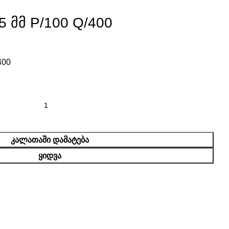
5 მმ P/100 Q/400
400
ᲙᲐᲚᲐᲗᲐᲨᲘ ᲓᲐᲛᲐᲢᲔᲑᲐ
ᲧᲘᲓᲕᲐ